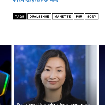
direct.playstation.com
.
TAGS
DUALSENSE
MANETTE
PS5
SONY
Sony répond à la colère des joueurs, mais