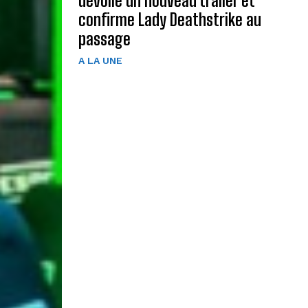
dévoile un nouveau trailer et
confirme Lady Deathstrike au
passage
A LA UNE