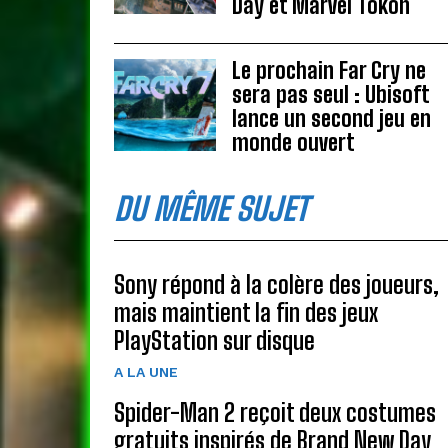
Day et Marvel Tōkon
Le prochain Far Cry ne
sera pas seul : Ubisoft
lance un second jeu en
monde ouvert
DU MÊME SUJET
Sony répond à la colère des joueurs,
mais maintient la fin des jeux
PlayStation sur disque
A LA UNE
Spider-Man 2 reçoit deux costumes
gratuits inspirés de Brand New Day