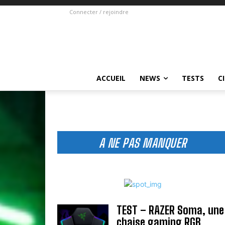
Connecter / rejoindre
ACCUEIL
NEWS
TESTS
C
A NE PAS MANQUER
TEST – RAZER Soma, une
chaise gaming RGB