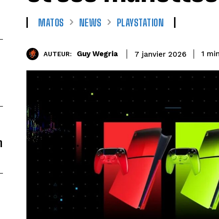
MATOS
NEWS
PLAYSTATION
Guy Wegria
1
min
7 janvier 2026
AUTEUR:
n