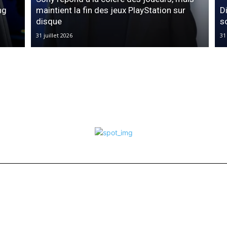
ng
maintient la fin des jeux PlayStation sur
D
disque
s
31 juillet 2026
31