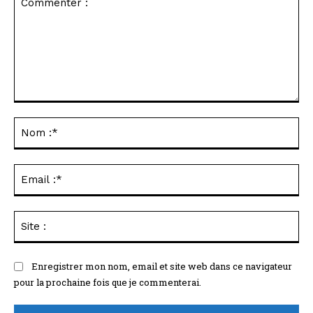
Commenter
:
No
:*
Ema
:*
Sit
:
Enregistrer mon nom, email et site web dans ce navigateur
pour la prochaine fois que je commenterai.