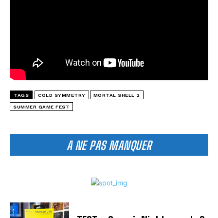
TAGS
COLD SYMMETRY
MORTAL SHELL 2
SUMMER GAME FEST
A NE PAS MANQUER