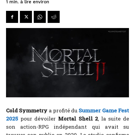
à lire environ
1
min.
Cold Symmetry
a profité du
Summer Game Fest
2025
pour dévoiler
Mortal Shell 2
, la suite de
son action-RPG indépendant qui avait su
trouver son public en 2020. Le studio confirme