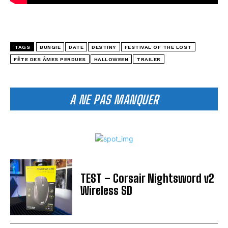
TAGS
BUNGIE
DATE
DESTINY
FESTIVAL OF THE LOST
FÊTE DES ÂMES PERDUES
HALLOWEEN
TRAILER
A NE PAS MANQUER
TEST – Corsair Nightsword v2
Wireless SD