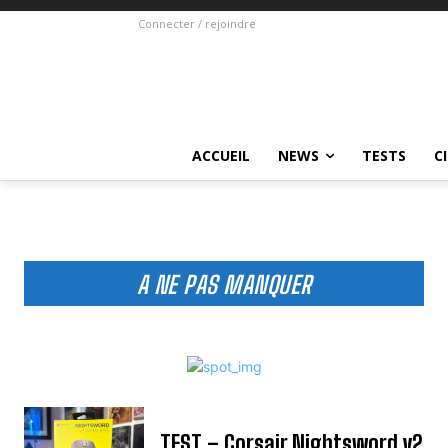
Connecter / rejoindre
ACCUEIL
NEWS
TESTS
C
A NE PAS MANQUER
TEST – Corsair Nightsword v2