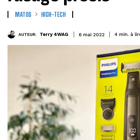
MATOS
HIGH-TECH
à li
Terry 4WAG
4
min.
6 mai 2022
AUTEUR: