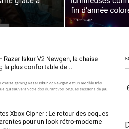
isme grâce à
lumineuses conn
fin d’année color
9 octobre 2023
 Razer Iskur V2 Newgen, la chaise
R
 la plus confortable de...
e chaise gaming Razer Iskur V2 Newgen est un modèle très
e qui sauvera votre dos durant vos longues sessions de jeu.
es Xbox Cipher : Le retour des coques
arentes pour un look rétro-moderne