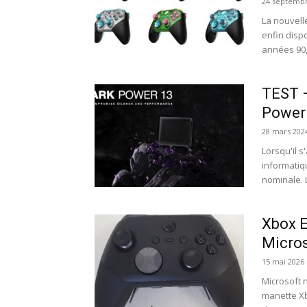
24 septembr
La nouvelle
enfin disp
années 90,
TEST –
Power
28 mars 202
Lorsqu'il s
informatiqu
nominale. L
Xbox E
Micros
15 mai 2026
Microsoft 
manette Xb