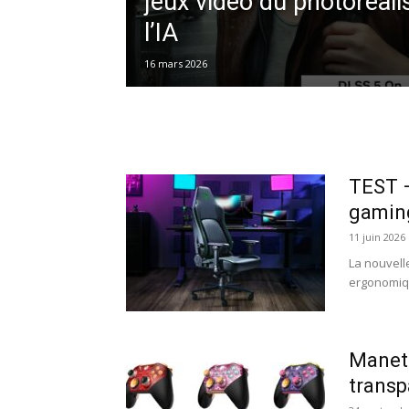
jeux vidéo du photoréal
l’IA
16 mars 2026
TEST –
gaming
11 juin 2026
La nouvell
ergonomiqu
Manett
transp