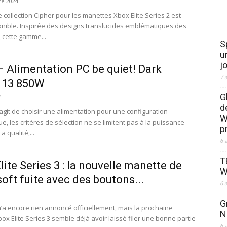
e 2024
 collection Cipher pour les manettes Xbox Elite Series 2 est
onible. Inspirée des designs translucides emblématiques des
 cette gamme...
S
u
j
 Alimentation PC be quiet! Dark
7 
 13 850W
G
4
d
'agit de choisir une alimentation pour une configuration
W
e, les critères de sélection ne se limitent pas à la puissance
p
a qualité,...
6 
T
lite Series 3 : la nouvelle manette de
W
oft fuite avec des boutons...
6 
G
n’a encore rien annoncé officiellement, mais la prochaine
N
ox Elite Series 3 semble déjà avoir laissé filer une bonne partie
6 