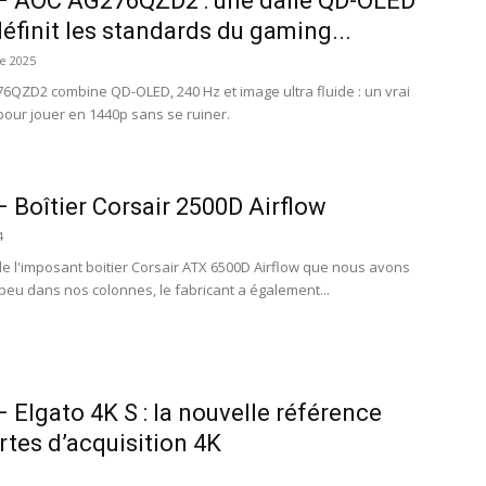
– AOC AG276QZD2 : une dalle QD-OLED
définit les standards du gaming...
e 2025
6QZD2 combine QD-OLED, 240 Hz et image ultra fluide : un vrai
pour jouer en 1440p sans se ruiner.
 Boîtier Corsair 2500D Airflow
4
e l'imposant boitier Corsair ATX 6500D Airflow que nous avons
a peu dans nos colonnes, le fabricant a également...
 Elgato 4K S : la nouvelle référence
rtes d’acquisition 4K