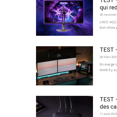
TEST 
qui re
28 novembr
L’AOC AG27
bon choix 
TEST –
28 mars 202
En marge d
testé il y 
TEST –
des ca
11 août 2025