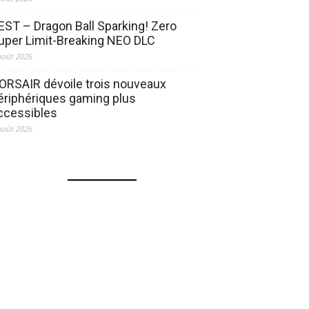
EST – Dragon Ball Sparking! Zero
uper Limit-Breaking NEO DLC
août 2026
ORSAIR dévoile trois nouveaux
ériphériques gaming plus
ccessibles
août 2026