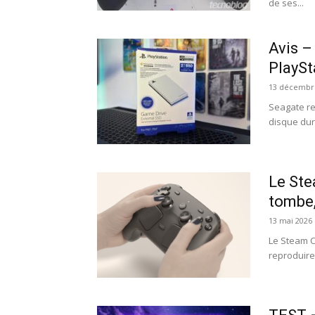
de ses...
Avis –
PlaySt
13 décembr
Seagate re
disque dur 
Le Ste
tombe,
13 mai 2026
Le Steam C
reproduire