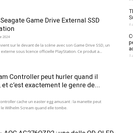
T
S
 Seagate Game Drive External SSD
6 
ation
C
e 2024
p
vient sur le devant de la scène avec son Game Drive SSD, un
a
externe sous licence officielle PlayStation. Ce produit a...
5 
am Controller peut hurler quand il
 et c’est exactement le genre de...
ontroller cache un easter egg amusant : la manette peut
 le Wilhelm Scream quand elle tombe.