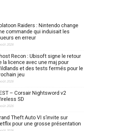
platoon Raiders : Nintendo change
ne commande qui induisait les
oueurs en erreur
août 2026
host Recon : Ubisoft signe le retour
e la licence avec une maj pour
ildlands et des tests fermés pour le
rochain jeu
août 2026
EST – Corsair Nightsword v2
ireless SD
août 2026
rand Theft Auto VI s’invite sur
etflix pour une grosse présentation
août 2026