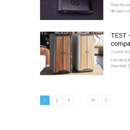
Pour les j
4K sans com
TEST –
compac
12 juillet 20
Corsair a 
One i500. D
...
1
2
3
27