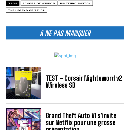
TAGS
ECHOES OF WISDOM
NINTENDO SWITCH
THE LEGEND OF ZELDA
A NE PAS MANQUER
TEST – Corsair Nightsword v2
Wireless SD
Grand Theft Auto VI s’invite
sur Netflix pour une grosse
présentation