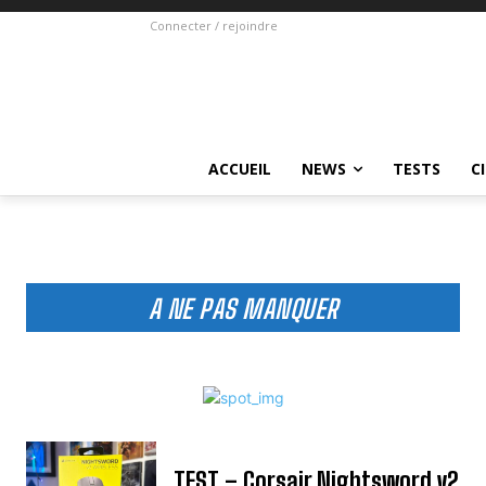
Connecter / rejoindre
ACCUEIL
NEWS
TESTS
C
A NE PAS MANQUER
TEST – Corsair Nightsword v2