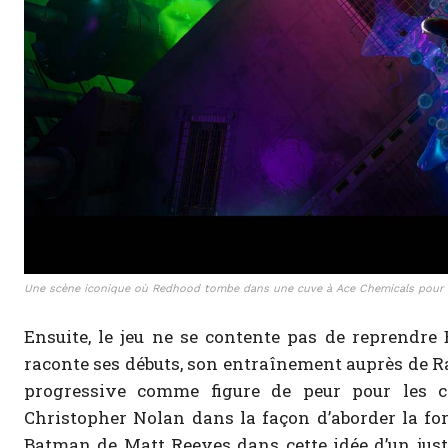
Une scène iconique où Redhood tombe dans une cuve à Ace Chemicals pour d
Ensuite, le jeu ne se contente pas de reprendre
raconte ses débuts, son entraînement auprès de Ra’
progressive comme figure de peur pour les cri
Christopher Nolan dans la façon d’aborder la fo
Batman de Matt Reeves dans cette idée d’un justi