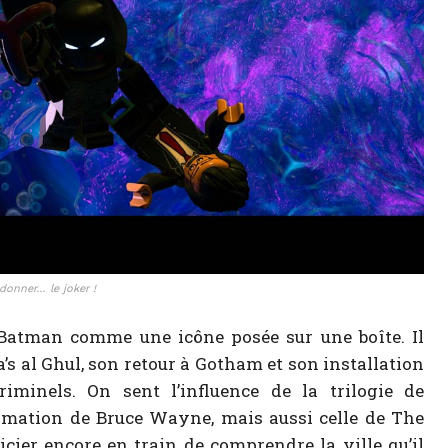
onner… le joker !
 Batman comme une icône posée sur une boîte. Il
s al Ghul, son retour à Gotham et son installation
minels. On sent l’influence de la trilogie de
rmation de Bruce Wayne, mais aussi celle de The
cier encore en train de comprendre la ville qu’il