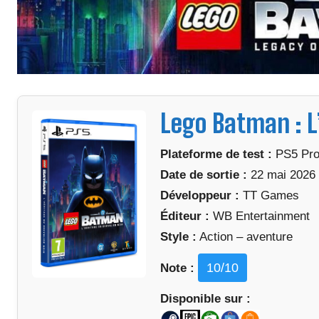
Lego Batman : L
Plateforme de test :
PS5 Pr
Date de sortie :
22 mai 2026
Développeur :
TT Games
Éditeur :
WB Entertainment
Style :
Action – aventure
10
/10
Note :
Disponible sur :