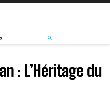
S
n : L’Héritage du