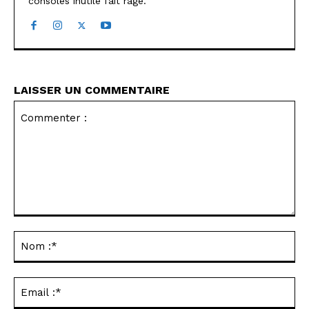
consoles inutile fait rage.
LAISSER UN COMMENTAIRE
Commenter
:
No
:*
Ema
:*