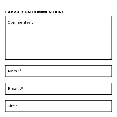
LAISSER UN COMMENTAIRE
Commenter
:
No
:*
Ema
:*
Sit
: