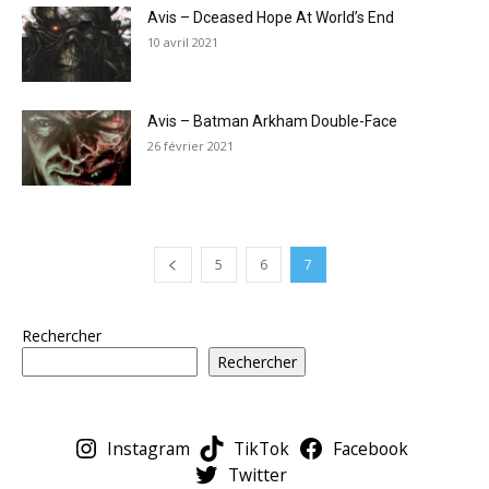
Avis – Dceased Hope At World’s End
10 avril 2021
Avis – Batman Arkham Double-Face
26 février 2021
5
6
7
Rechercher
Rechercher
Instagram
TikTok
Facebook
Twitter