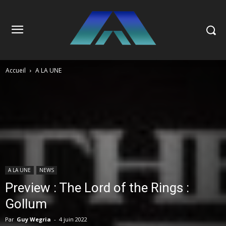
Accueil
A LA UNE
A LA UNE
NEWS
Preview : The Lord of the Rings :
Gollum
Par
Guy Wegria
-
4 juin 2022