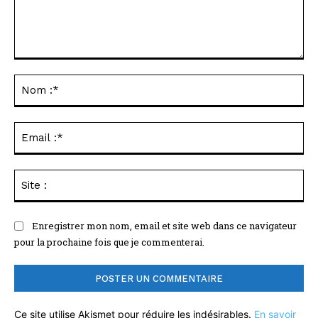
Commenter
:
No
:*
Ema
:*
Sit
:
Enregistrer mon nom, email et site web dans ce navigateur
pour la prochaine fois que je commenterai.
Ce site utilise Akismet pour réduire les indésirables.
En savoir