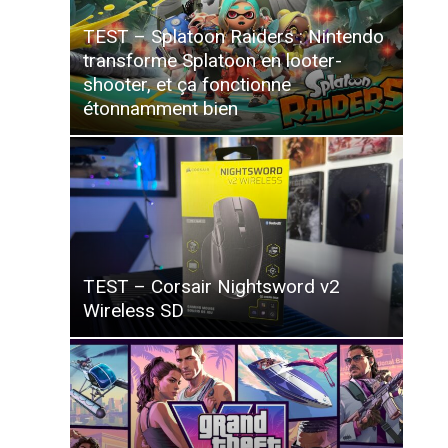
TEST – Splatoon Raiders : Nintendo
transforme Splatoon en looter-
shooter, et ça fonctionne
étonnamment bien
TEST – Corsair Nightsword v2
Wireless SD