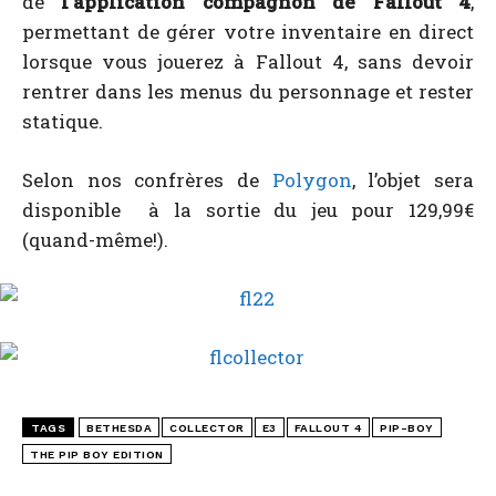
de
l’application compagnon de Fallout 4
,
permettant de gérer votre inventaire en direct
lorsque vous jouerez à Fallout 4, sans devoir
rentrer dans les menus du personnage et rester
statique.
Selon nos confrères de
Polygon
, l’objet sera
disponible à la sortie du jeu pour 129,99€
(quand-même!).
TAGS
BETHESDA
COLLECTOR
E3
FALLOUT 4
PIP-BOY
THE PIP BOY EDITION