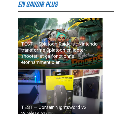
EN SAVOIR PLUS
TEST – Splatoon Raiders : Nintendo
transforme Splatoon en looter-
shooter, et ça fonctionne
étonnamment bien
TEST – Corsair Nightsword v2
Wireless SD