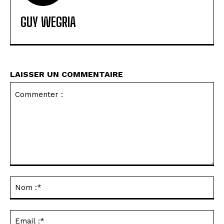
GUY WEGRIA
LAISSER UN COMMENTAIRE
Commenter
:
No
:*
Ema