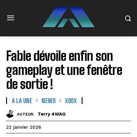
Fable dévoile enfin son
gameplay et une fenêtre
de sortie !
A LA UNE
NEWS
XBOX
Terry 4WAG
AUTEUR:
22 janvier 2026