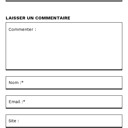
LAISSER UN COMMENTAIRE
Commenter
:
No
:*
Ema
:*
Sit
: