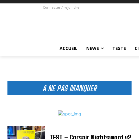
Connecter / rejoindre
ACCUEIL
NEWS
TESTS
C
A NE PAS MANQUER
TEST – Corsair Nightsword v2