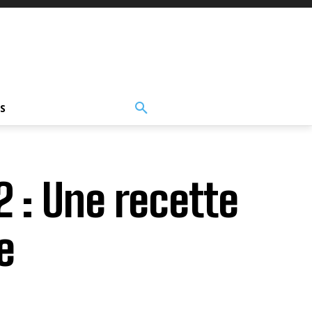
S
2 : Une recette
e