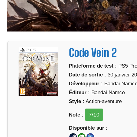
Code Vein 2
Plateforme de test :
PS5 Pr
Date de sortie :
30 janvier 2
Développeur :
Bandai Namc
Éditeur :
Bandai Namco
Style :
Action-aventure
7
/10
Note :
Disponible sur :