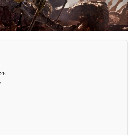
o
026
o