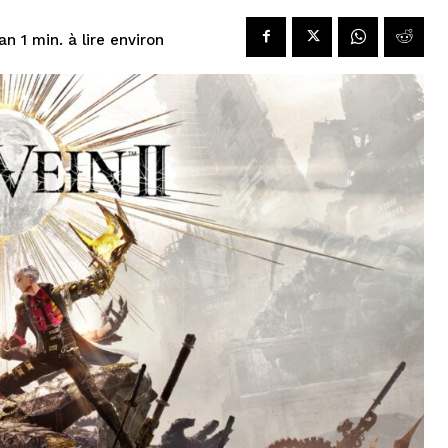
à lire environ
an 1
min.