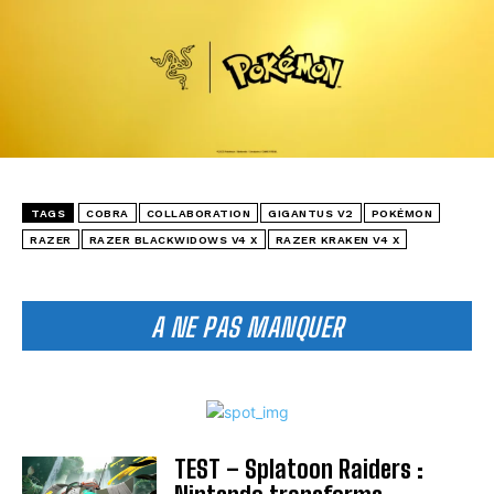
TAGS
COBRA
COLLABORATION
GIGANTUS V2
POKÉMON
RAZER
RAZER BLACKWIDOWS V4 X
RAZER KRAKEN V4 X
A NE PAS MANQUER
TEST – Splatoon Raiders :