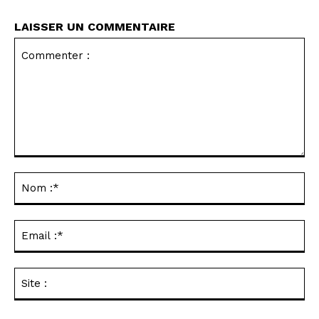
LAISSER UN COMMENTAIRE
Commenter
:
No
:*
Ema
:*
Sit
: