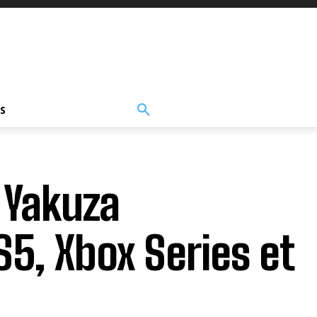
S
 Yakuza
5, Xbox Series et