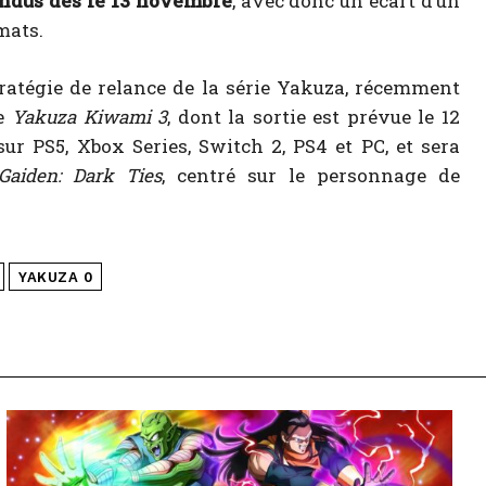
endus dès le 13 novembre
, avec donc un écart d’un
mats.
tratégie de relance de la série Yakuza, récemment
de
Yakuza Kiwami 3
, dont la sortie est prévue le 12
ur PS5, Xbox Series, Switch 2, PS4 et PC, et sera
Gaiden: Dark Ties
, centré sur le personnage de
YAKUZA 0