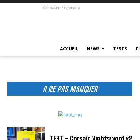
Connecter / rejoindre
ACCUEIL
NEWS
TESTS
C
A NE PAS MANQUER
TEST – Corsair Nightsword v2