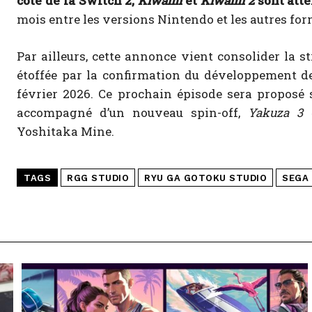
côté de la Switch 2,
Kiwami
et
Kiwami 2
sont att
mois entre les versions Nintendo et les autres for
Par ailleurs, cette annonce vient consolider la s
étoffée par la confirmation du développement 
février 2026. Ce prochain épisode sera proposé s
accompagné d’un nouveau spin-off,
Yakuza 3 
Yoshitaka Mine.
TAGS
RGG STUDIO
RYU GA GOTOKU STUDIO
SEGA