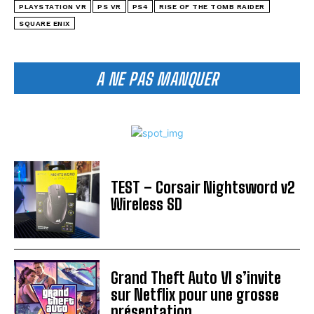
PLAYSTATION VR
PS VR
PS4
RISE OF THE TOMB RAIDER
SQUARE ENIX
A NE PAS MANQUER
TEST – Corsair Nightsword v2
Wireless SD
Grand Theft Auto VI s’invite
sur Netflix pour une grosse
présentation