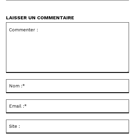
LAISSER UN COMMENTAIRE
Commenter
:
No
:*
Ema
:*
Sit
: