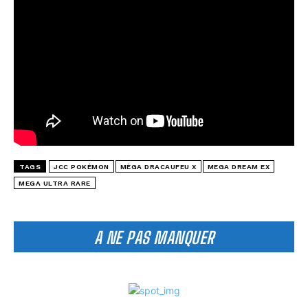
TAGS
JCC POKÉMON
MÉGA DRACAUFEU X
MEGA DREAM EX
MEGA ULTRA RARE
A NE PAS MANQUER