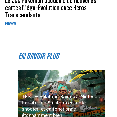
Le JCC Pokémon accueille de nouvelles
cartes Méga-Évolution avec Héros
Transcendants
NEWS
EN SAVOIR PLUS
TEST – Splatoon Raiders : Nintendo
transforme Splatoon en looter-
shooter, et ça fonctionne
étonnamment bien