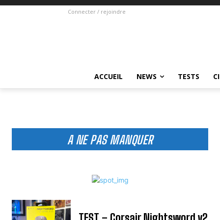
Connecter / rejoindre
ACCUEIL
NEWS
TESTS
C
A NE PAS MANQUER
TEST – Corsair Nightsword v2