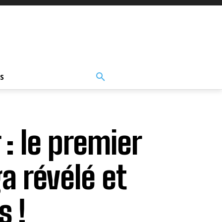
S
 : le premier
a révélé et
s !