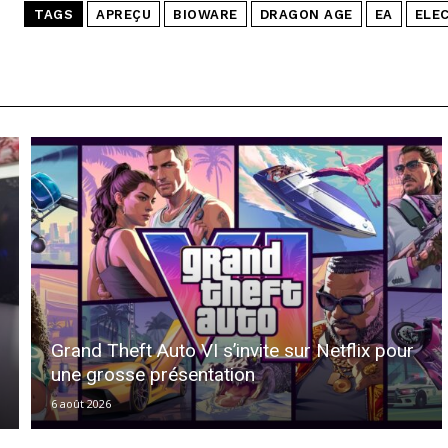
TAGS
APREÇU
BIOWARE
DRAGON AGE
EA
ELE
Grand Theft Auto VI s’invite sur Netflix pour
une grosse présentation
6 août 2026