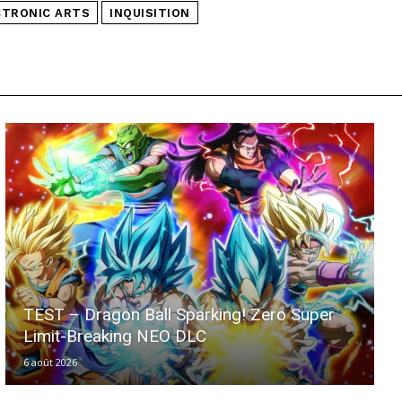
CTRONIC ARTS
INQUISITION
TEST – Dragon Ball Sparking! Zero Super
Limit-Breaking NEO DLC
6 août 2026