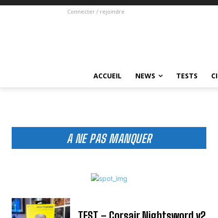
Connecter / rejoindre
ACCUEIL
NEWS
TESTS
C
A NE PAS MANQUER
TEST – Corsair Nightsword v2