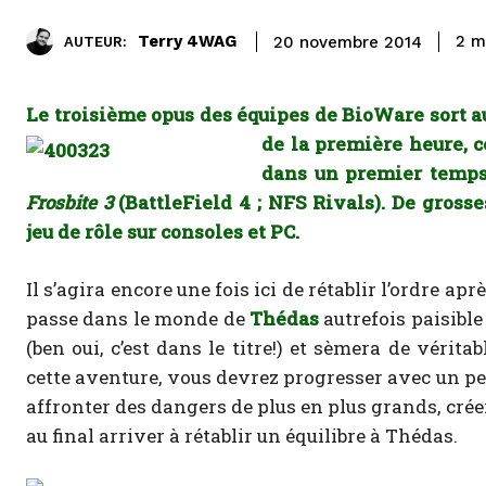
Terry 4WAG
2
mi
20 novembre 2014
AUTEUR:
Le troisième opus des équipes de BioWare sort a
de la première heure, c
dans un premier temps
Frosbite 3
(BattleField 4 ; NFS Rivals). De gross
jeu de rôle sur consoles et PC.
Il s’agira encore une fois ici de rétablir l’ordre ap
passe dans le monde de
Thédas
autrefois paisibl
(ben oui, c’est dans le titre!) et sèmera de vérita
cette aventure, vous devrez progresser avec un 
affronter des dangers de plus en plus grands, crée
au final arriver à rétablir un équilibre à Thédas.