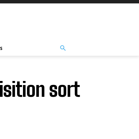
S
sition sort