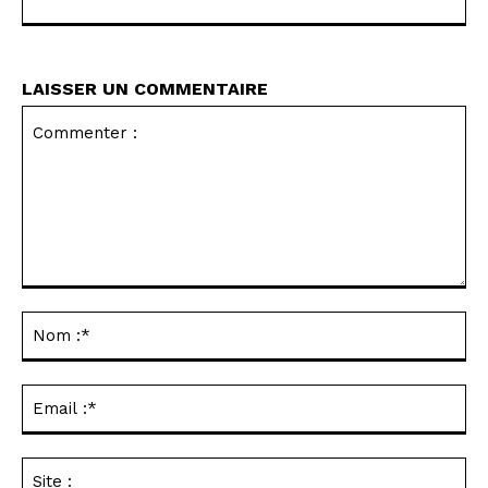
LAISSER UN COMMENTAIRE
Commenter
:
No
:*
Ema
:*
Sit