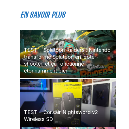
EN SAVOIR PLUS
TEST – Splatoon Raiders : Nintendo
transforme Splatoon en looter-
shooter, et ça fonctionne
étonnamment bien
TEST – Corsair Nightsword v2
Wireless SD