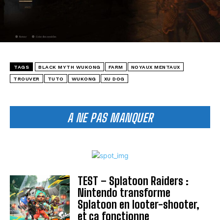
TAGS
BLACK MYTH WUKONG
FARM
NOYAUX MENTAUX
TROUVER
TUTO
WUKONG
XU DOG
A NE PAS MANQUER
TEST – Splatoon Raiders :
Nintendo transforme
Splatoon en looter-shooter,
et ça fonctionne