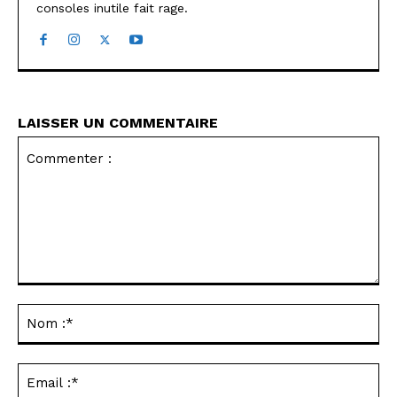
consoles inutile fait rage.
LAISSER UN COMMENTAIRE
Commenter
:
No
:*
Ema
:*