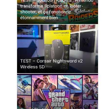
TEST – Splatoon Raiders : Nintendo
transforme Splatoon en looter-
shooter, et ça fonctionne
étonnamment bien
TEST – Corsair Nightsword v2
Wireless SD