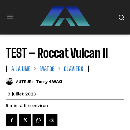
TEST – Roccat Vulcan II
A LA UNE
MATOS
CLAVIERS
Terry 4WAG
AUTEUR:
19 juillet 2023
à lire environ
5
min.