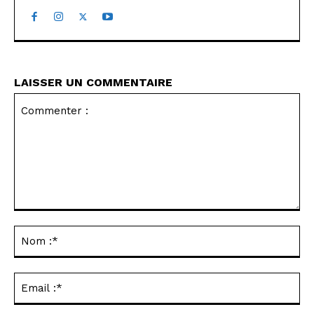
LAISSER UN COMMENTAIRE
Commenter
:
No
:*
Ema
:*