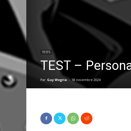
TESTS
TEST – Persona 
Par
Guy Wegria
-
18 novembre 2024