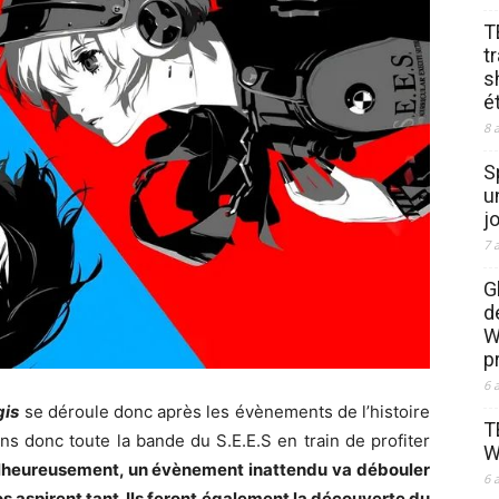
T
t
s
é
8 
S
u
j
7 
G
d
W
p
6 
gis
se déroule donc après les évènements de l’histoire
T
ns donc toute la bande du S.E.E.S en train de profiter
W
heureusement, un évènement inattendu va débouler
6 
ros aspirent tant. Ils feront également la découverte du