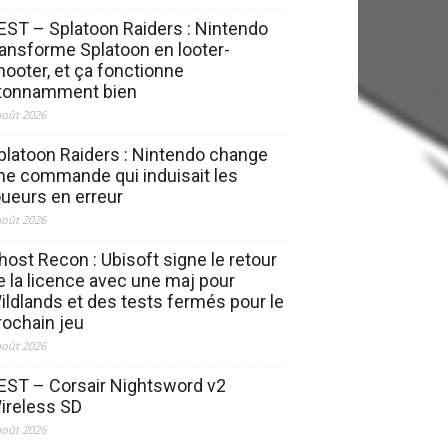
EST – Splatoon Raiders : Nintendo
ransforme Splatoon en looter-
hooter, et ça fonctionne
tonnamment bien
août 2026
platoon Raiders : Nintendo change
ne commande qui induisait les
oueurs en erreur
août 2026
host Recon : Ubisoft signe le retour
e la licence avec une maj pour
ildlands et des tests fermés pour le
rochain jeu
août 2026
EST – Corsair Nightsword v2
ireless SD
août 2026