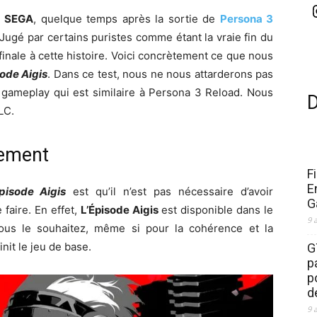
t
SEGA
, quelque temps après la sortie de
Persona 3
 Jugé par certains puristes comme étant la vraie fin du
finale à cette histoire. Voici concrètement ce que nous
sode Aigis
. Dans ce test, nous ne nous attarderons pas
le gameplay qui est similaire à Persona 3 Reload. Nous
LC.
ement
F
E
pisode Aigis
est qu’il n’est pas nécessaire d’avoir
G
 faire. En effet,
L’Épisode Aigis
est disponible dans le
9 
vous le souhaitez, même si pour la cohérence et la
init le jeu de base.
G
p
p
d
9 