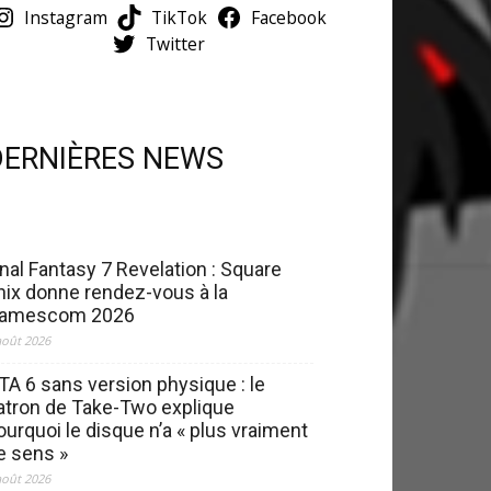
Instagram
TikTok
Facebook
Twitter
DERNIÈRES NEWS
inal Fantasy 7 Revelation : Square
nix donne rendez-vous à la
amescom 2026
août 2026
TA 6 sans version physique : le
atron de Take-Two explique
ourquoi le disque n’a « plus vraiment
e sens »
août 2026