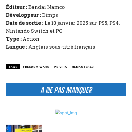
Éditeur :
Bandai Namco
Développeur :
Dimps
Date de sortie :
Le 10 janvier 2025 sur PS5, PS4,
Nintendo Switch et PC
Type :
Action
Langue :
Anglais sous-titré français
TAGS
FREEDOM WARS
PS VITA
REMASTERED
A NE PAS MANQUER