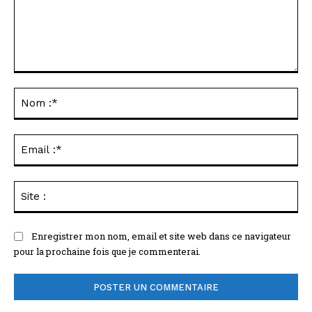
Commenter
:
No
:*
Ema
:*
Sit
:
Enregistrer mon nom, email et site web dans ce navigateur
pour la prochaine fois que je commenterai.