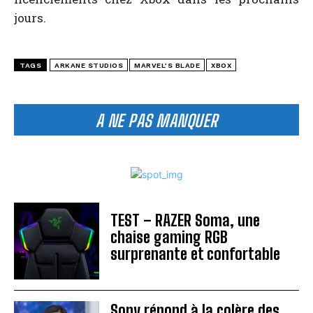
jours.
TAGS
ARKANE STUDIOS
MARVEL’S BLADE
XBOX
A NE PAS MANQUER
TEST – RAZER Soma, une
chaise gaming RGB
surprenante et confortable
Sony répond à la colère des