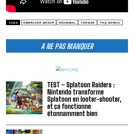
TAGS
EMBRACER GROUP
REANIMAL
TARSIER
THQ NORDIC
A NE PAS MANQUER
TEST – Splatoon Raiders :
Nintendo transforme
Splatoon en looter-shooter,
et ça fonctionne
étonnamment bien