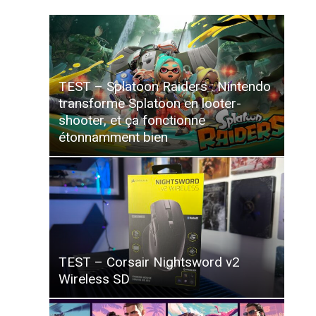
TEST – Splatoon Raiders : Nintendo
transforme Splatoon en looter-
shooter, et ça fonctionne
étonnamment bien
TEST – Corsair Nightsword v2
Wireless SD