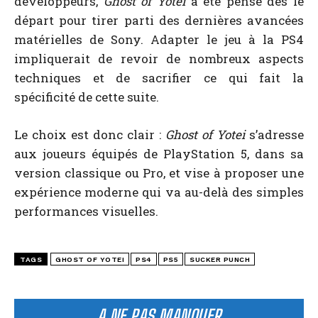
développeurs,
Ghost of Yotei
a été pensé dès le
départ pour tirer parti des dernières avancées
matérielles de Sony. Adapter le jeu à la PS4
impliquerait de revoir de nombreux aspects
techniques et de sacrifier ce qui fait la
spécificité de cette suite.
Le choix est donc clair :
Ghost of Yotei
s’adresse
aux joueurs équipés de PlayStation 5, dans sa
version classique ou Pro, et vise à proposer une
expérience moderne qui va au-delà des simples
performances visuelles.
TAGS
GHOST OF YOTEI
PS4
PS5
SUCKER PUNCH
A NE PAS MANQUER