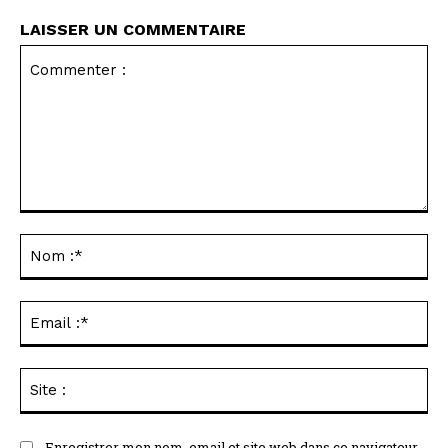
LAISSER UN COMMENTAIRE
Commenter
:
No
:*
Ema
:*
Sit
:
Enregistrer mon nom, email et site web dans ce navigateur