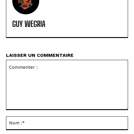
GUY WEGRIA
LAISSER UN COMMENTAIRE
Commenter
:
No
:*