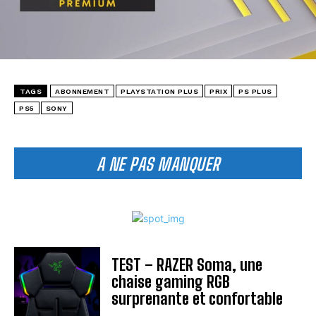
TAGS
ABONNEMENT
PLAYSTATION PLUS
PRIX
PS PLUS
PS5
SONY
A NE PAS MANQUER
TEST – RAZER Soma, une
chaise gaming RGB
surprenante et confortable